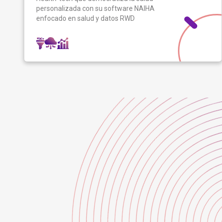
personalizada con su software NAIHA
enfocado en salud y datos RWD